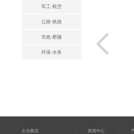
军工·航空
公路·铁路
市政·桥隧
环保·水务
企业概况
新闻中心