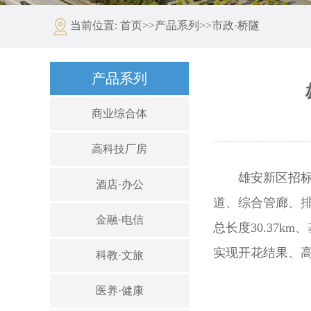
当前位置:
首页
>>
产品系列
>>
市政·桥隧
产品系列
商业综合体
高科技厂房
雄安新区招
酒店·办公
道、综合管廊、排
金融·电信
总长度30.37
实现开花结果、
科教·文旅
医养·健康