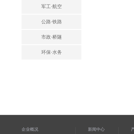
军工·航空
公路·铁路
市政·桥隧
环保·水务
企业概况
新闻中心